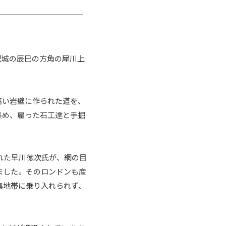
沢城の辰巳の方角の犀川上
高い岩壁に作られた道を、
集め、雇った石工達と手掘
れた早川徳次氏が、網の目
ました。そのロンドンも産
集地帯に乗り入れられず、