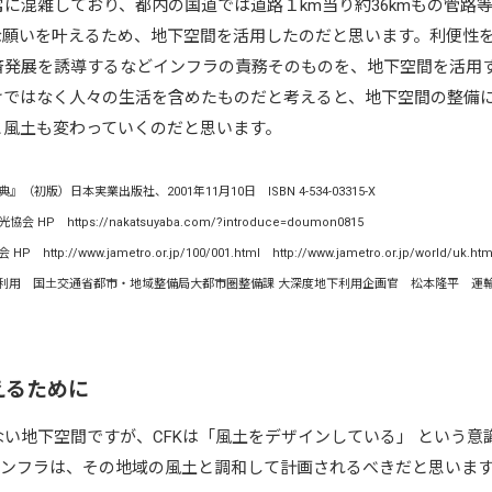
に混雑しており、都内の国道では道路１km当り約36kmもの管路
な願いを叶えるため、地下空間を活用したのだと思います。利便性
済発展を誘導するなどインフラの責務そのものを、地下空間を活用
けではなく人々の生活を含めたものだと考えると、地下空間の整備
と風土も変わっていくのだと思います。
初版）日本実業出版社、2001年11月10日 ISBN 4-534-03315-X
 https://nakatsuyaba.com/?introduce=doumon0815
//www.jametro.or.jp/100/001.html http://www.jametro.or.jp/world/uk.htm
用 国土交通省都市・地域整備局大都市圏整備課 大深度地下利用企画官 松本隆平 運輸政策研究 Vol
えるために
い地下空間ですが、CFKは「風土をデザインしている」 という意
インフラは、その地域の風土と調和して計画されるべきだと思いま