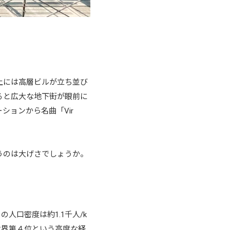
上には高層ビルが立ち並び
ると広大な地下街が眼前に
ョンから名曲「Vir
うのは大げさでしょうか。
人口密度は約1.1千人/k
世界第４位という高度な経