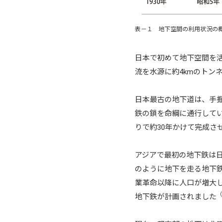
表－１ 地下空間の利用状況の
日本で初めて地下空間を
流を水源に約4kmのトン
日本最古の地下道は、手
鉄の鎖を命綱に通行して
りで約30年かけて完成さ
アジアで最初の地下鉄は日
のように地下を走る地下
業革命以降に人口が増大
（
地下鉄が計画されました