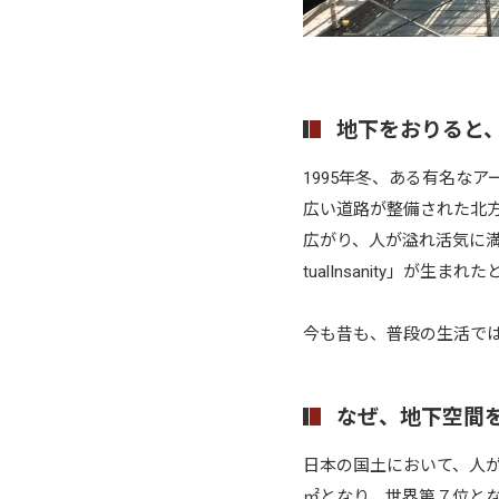
地下をおりると
1995年冬、ある有名な
広い道路が整備された北
広がり、人が溢れ活気に満
tualInsanity」が生
今も昔も、普段の生活で
なぜ、地下空間
日本の国土において、人が住
㎡となり、世界第７位とな