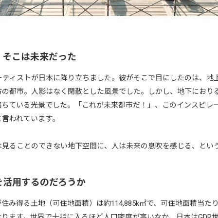
、そこは未来だった
アーティストが日本に降り立ちました。彼がそこで目にしたのは、地
方の都市。人影はなく閑散とした風景でした。しかし、地下におり
ちている光景でした。「これが未来都市だ！」、このインスピレーシ
まれたと言われています。
は見ることのできない地下空間に、人は未来の息吹を感じる、とい
を活用するのだろうか
み得る土地（可住地面積）は約114,885k㎡で、可住地面積当たりの
ります。世界で十指に入るほど人口密度が高いなか、日本はGDP