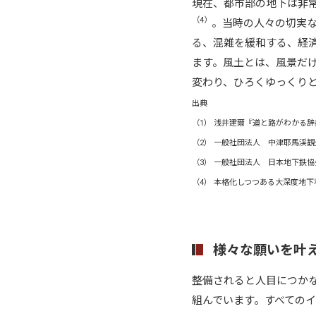
現在、都市部の地下は非常
（4）
。当時の人々の切実
る、混雑を緩和する、経
ます。風土とは、風景だ
変わり、ひろくゆっくり
出典
（1） 浅井建爾『道と路がわかる辞典』（
（2） 一般社団法人 中津耶馬渓観光協会 HP
（3） 一般社団法人 日本地下鉄協会 HP http:
（4） 本格化しつつある大深度地下利
様々な願いを叶
整備されると人目につかな
組んでいます。すべての