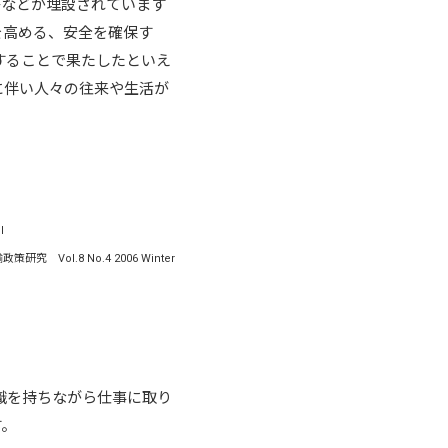
等などが埋設されています
を高める、安全を確保す
することで果たしたといえ
に伴い人々の往来や生活が
l
.8 No.4 2006 Winter
識を持ちながら仕事に取り
す。