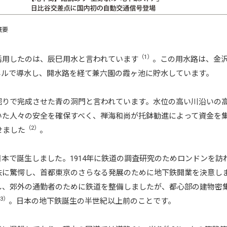
概要
（1）
活用したのは、辰巳用水と言われています
。この用水路は、金
ネルで導水し、開水路を経て兼六園の霞ヶ池に貯水しています。
掘りで完成させた青の洞門と言われています。水位の高い川沿いの
いた人々の安全を確保すべく、禅海和尚が托鉢勧進によって資金を
（2）
せました
。
本で誕生しました。1914年に鉄道の調査研究のためロンドンを訪
鉄に驚愕し、首都東京のさらなる発展のために地下鉄開業を決意し
し、郊外の通勤者のために鉄道を整備しましたが、都心部の建物密
3）
。日本の地下鉄誕生の半世紀以上前のことです。