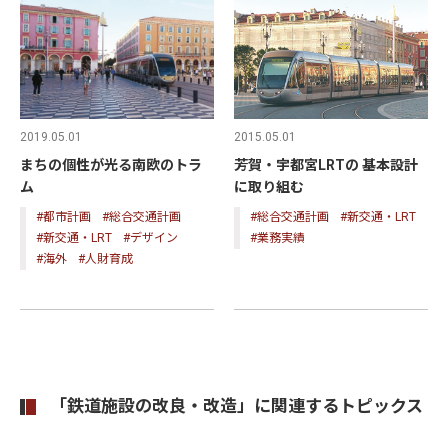
2015.05.01
2019.05.01
芳賀・宇都宮LRTの 基本設計
まちの個性が光る南欧のトラ
に取り組む
ム
#総合交通計画
#新交通・LRT
#都市計画
#総合交通計画
#業務実績
#新交通・LRT
#デザイン
#海外
#人財育成
「鉄道施設の改良・改造」に関連するトピックス