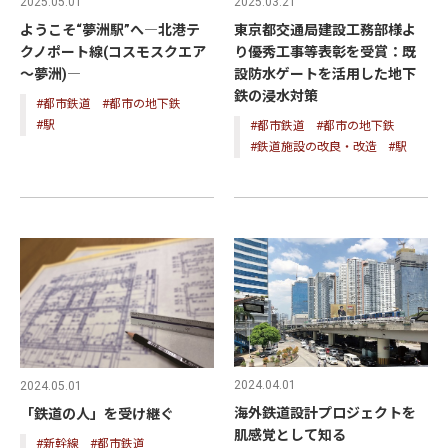
2025.05.01
2025.03.21
ようこそ“夢洲駅”へ―北港テ
東京都交通局建設工務部様よ
クノポート線(コスモスクエア
り優秀工事等表彰を受賞：既
～夢洲)―
設防水ゲートを活用した地下
鉄の浸水対策
#都市鉄道
#都市の地下鉄
#駅
#都市鉄道
#都市の地下鉄
#鉄道施設の改良・改造
#駅
2024.04.01
2024.05.01
海外鉄道設計プロジェクトを
「鉄道の人」を受け継ぐ
肌感覚として知る
#新幹線
#都市鉄道