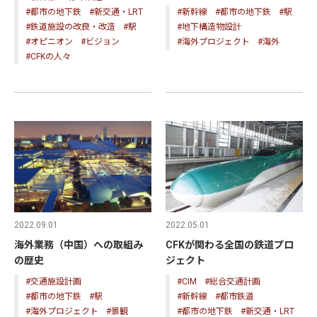
#都市の地下鉄
#新交通・LRT
#新幹線
#都市の地下鉄
#駅
#鉄道施設の改良・改造
#駅
#地下構造物設計
#オピニオン
#ビジョン
#海外プロジェクト
#海外
#CFKの人々
2022.09.01
2022.05.01
海外業務（中国）への取組み
CFKが関わる全国の鉄道プロ
の歴史
ジェクト
#交通施設計画
#CIM
#総合交通計画
#都市の地下鉄
#駅
#新幹線
#都市鉄道
#海外プロジェクト
#景観
#都市の地下鉄
#新交通・LRT