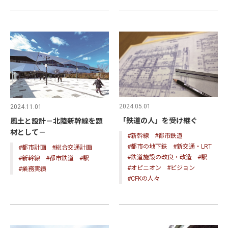
2024.05.01
2024.11.01
「鉄道の人」を受け継ぐ
風土と設計－北陸新幹線を題
材として－
#新幹線
#都市鉄道
#都市の地下鉄
#新交通・LRT
#都市計画
#総合交通計画
#鉄道施設の改良・改造
#駅
#新幹線
#都市鉄道
#駅
#オピニオン
#ビジョン
#業務実績
#CFKの人々