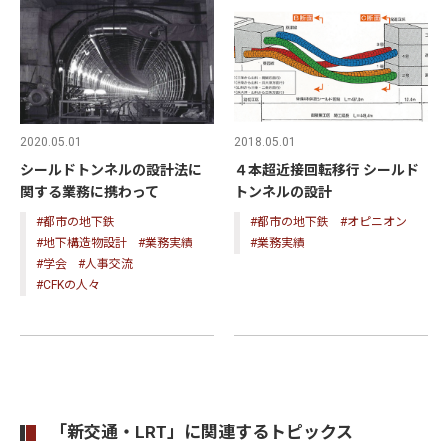
2020.05.01
2018.05.01
シールドトンネルの設計法に
４本超近接回転移行 シールド
関する業務に携わって
トンネルの設計
#都市の地下鉄
#都市の地下鉄
#オピニオン
#地下構造物設計
#業務実績
#業務実績
#学会
#人事交流
#CFKの人々
「新交通・LRT」に関連するトピックス