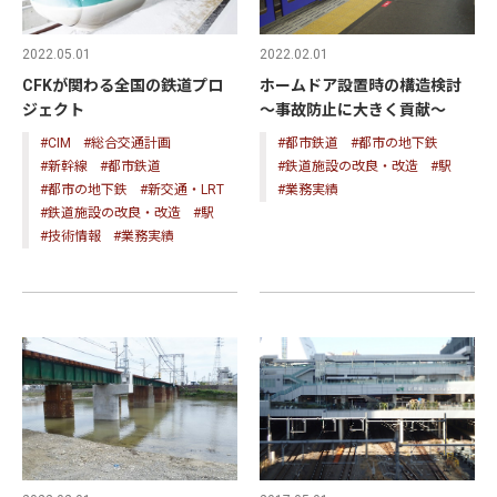
2022.05.01
2022.02.01
CFKが関わる全国の鉄道プロ
ホームドア設置時の構造検討
ジェクト
～事故防止に大きく貢献～
#CIM
#総合交通計画
#都市鉄道
#都市の地下鉄
#新幹線
#都市鉄道
#鉄道施設の改良・改造
#駅
#都市の地下鉄
#新交通・LRT
#業務実績
#鉄道施設の改良・改造
#駅
#技術情報
#業務実績