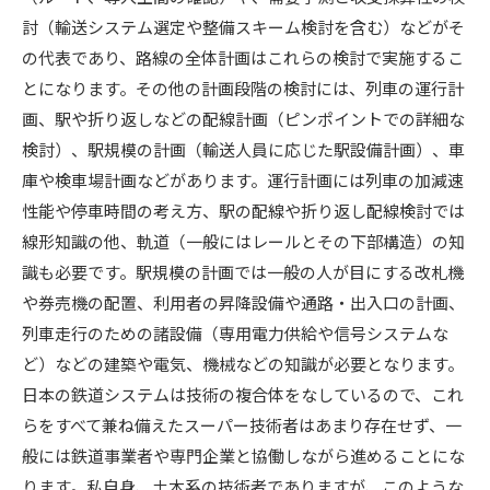
討（輸送システム選定や整備スキーム検討を含む）などがそ
の代表であり、路線の全体計画はこれらの検討で実施するこ
とになります。その他の計画段階の検討には、列車の運行計
画、駅や折り返しなどの配線計画（ピンポイントでの詳細な
検討）、駅規模の計画（輸送人員に応じた駅設備計画）、車
庫や検車場計画などがあります。運行計画には列車の加減速
性能や停車時間の考え方、駅の配線や折り返し配線検討では
線形知識の他、軌道（一般にはレールとその下部構造）の知
識も必要です。駅規模の計画では一般の人が目にする改札機
や券売機の配置、利用者の昇降設備や通路・出入口の計画、
列車走行のための諸設備（専用電力供給や信号システムな
ど）などの建築や電気、機械などの知識が必要となります。
日本の鉄道システムは技術の複合体をなしているので、これ
らをすべて兼ね備えたスーパー技術者はあまり存在せず、一
般には鉄道事業者や専門企業と協働しながら進めることにな
ります。私自身、土木系の技術者でありますが、このような