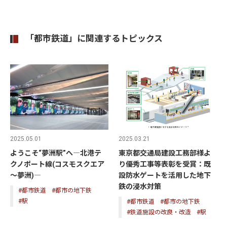
「都市鉄道」に関連するトピックス
2025.05.01
2025.03.21
ようこそ“夢洲駅”へ―北港テ
東京都交通局建設工務部様よ
クノポート線(コスモスクエア
り優秀工事等表彰を受賞：既
～夢洲)―
設防水ゲートを活用した地下
鉄の浸水対策
#都市鉄道
#都市の地下鉄
#駅
#都市鉄道
#都市の地下鉄
#鉄道施設の改良・改造
#駅