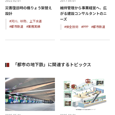
2017.05.01
2022.02.01
維持管理から事業経営へ、広
災害復旧時の橋りょう架替え
がる建設コンサルタントのニ
設計
ーズ
#河川、砂防、上下水道
#都市鉄道
#業務実績
#保全技術
#PPP
#都市鉄道
「都市の地下鉄」に関連するトピックス