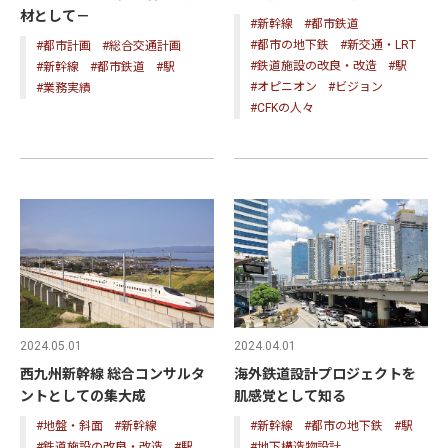
材として－
#新幹線
#都市鉄道
#都市の地下鉄
#新交通・LRT
#都市計画
#総合交通計画
#鉄道施設の改良・改造
#駅
#新幹線
#都市鉄道
#駅
#オピニオン
#ビジョン
#業務実績
#CFKの人々
2024.05.01
2024.04.01
西九州新幹線 総合コンサルタ
海外鉄道設計プロジェクトを
ントとしての集大成
肌感覚として知る
#地盤・斜面
#新幹線
#新幹線
#都市の地下鉄
#駅
#鉄道施設の改良・改造
#駅
#地下構造物設計