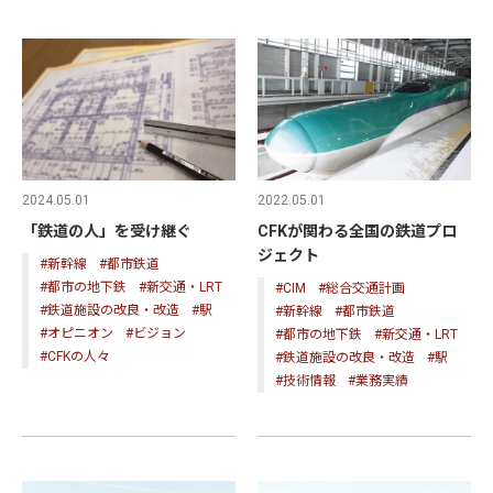
2024.05.01
2022.05.01
「鉄道の人」を受け継ぐ
CFKが関わる全国の鉄道プロ
ジェクト
#新幹線
#都市鉄道
#都市の地下鉄
#新交通・LRT
#CIM
#総合交通計画
#鉄道施設の改良・改造
#駅
#新幹線
#都市鉄道
#オピニオン
#ビジョン
#都市の地下鉄
#新交通・LRT
#CFKの人々
#鉄道施設の改良・改造
#駅
#技術情報
#業務実績