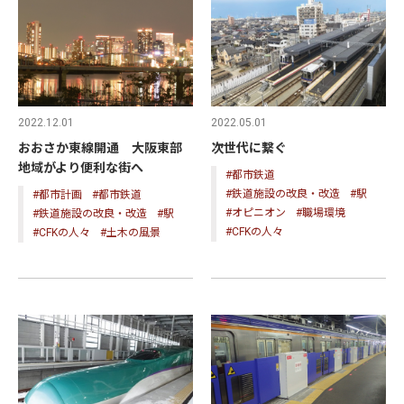
2022.12.01
2022.05.01
おおさか東線開通 大阪東部
次世代に繋ぐ
地域がより便利な街へ
#都市鉄道
#鉄道施設の改良・改造
#駅
#都市計画
#都市鉄道
#オピニオン
#職場環境
#鉄道施設の改良・改造
#駅
#CFKの人々
#CFKの人々
#土木の風景