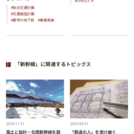
#CFKの人々
#総合交通計画
#交通施設計画
#都市の地下鉄
#業務実績
「新幹線」に関連するトピックス
2024.05.01
2024.11.01
「鉄道の人」を受け継ぐ
風土と設計－北陸新幹線を題