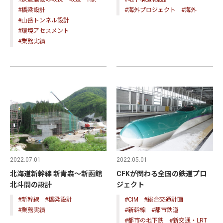
#橋梁設計
#海外プロジェクト
#海外
#山岳トンネル設計
#環境アセスメント
#業務実績
2022.07.01
2022.05.01
北海道新幹線 新青森～新函館
CFKが関わる全国の鉄道プロ
北斗間の設計
ジェクト
#新幹線
#橋梁設計
#CIM
#総合交通計画
#業務実績
#新幹線
#都市鉄道
#都市の地下鉄
#新交通・LRT