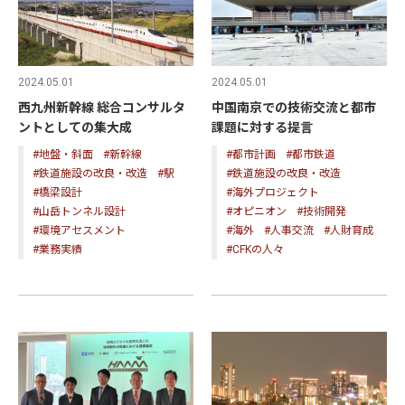
2024.05.01
2024.05.01
西九州新幹線 総合コンサルタ
中国南京での技術交流と都市
ントとしての集大成
課題に対する提言
#地盤・斜面
#新幹線
#都市計画
#都市鉄道
#鉄道施設の改良・改造
#駅
#鉄道施設の改良・改造
#橋梁設計
#海外プロジェクト
#山岳トンネル設計
#オピニオン
#技術開発
#環境アセスメント
#海外
#人事交流
#人財育成
#業務実績
#CFKの人々