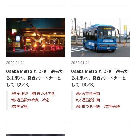
2022.01.01
2022.01.01
Osaka Metro と CFK 過去か
Osaka Metro と CFK 過去か
ら未来へ、良きパートナーと
ら未来へ、良きパートナーと
して〔2／3〕
して〔3／3〕
#保全技術
#都市の地下鉄
#総合交通計画
#鉄道施設の改良・改造
#交通施設計画
#業務実績
#都市の地下鉄
#業務実績