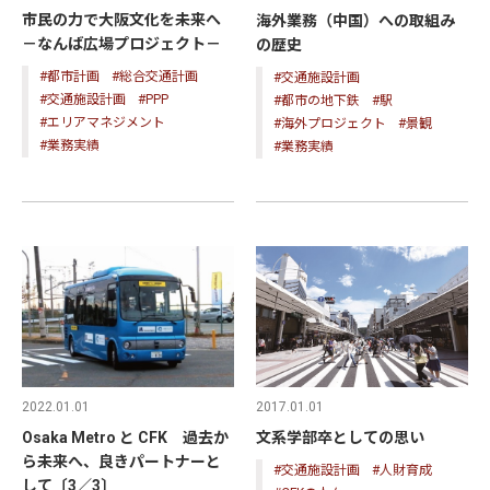
市民の力で大阪文化を未来へ
海外業務（中国）への取組み
－なんば広場プロジェクト－
の歴史
#都市計画
#総合交通計画
#交通施設計画
#交通施設計画
#PPP
#都市の地下鉄
#駅
#エリアマネジメント
#海外プロジェクト
#景観
#業務実績
#業務実績
2017.01.01
2022.01.01
文系学部卒としての思い
Osaka Metro と CFK 過去か
ら未来へ、良きパートナーと
#交通施設計画
#人財育成
して〔3／3〕