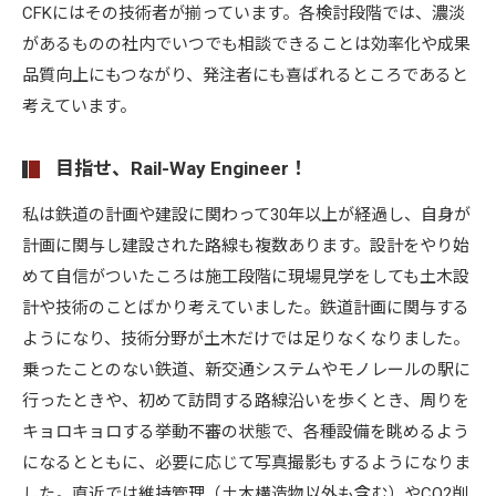
CFKにはその技術者が揃っています。各検討段階では、濃淡
があるものの社内でいつでも相談できることは効率化や成果
品質向上にもつながり、発注者にも喜ばれるところであると
考えています。
目指せ、Rail-Way Engineer！
私は鉄道の計画や建設に関わって30年以上が経過し、自身が
計画に関与し建設された路線も複数あります。設計をやり始
めて自信がついたころは施工段階に現場見学をしても土木設
計や技術のことばかり考えていました。鉄道計画に関与する
ようになり、技術分野が土木だけでは足りなくなりました。
乗ったことのない鉄道、新交通システムやモノレールの駅に
行ったときや、初めて訪問する路線沿いを歩くとき、周りを
キョロキョロする挙動不審の状態で、各種設備を眺めるよう
になるとともに、必要に応じて写真撮影もするようになりま
した。直近では維持管理（土木構造物以外も含む）やCO2削