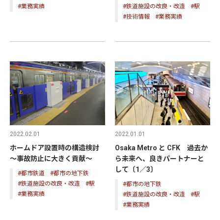
#業務実績
#鉄道施設の改良・改造
#駅
#技術情報
#業務実績
2022.02.01
2022.01.01
ホームドア設置時の構造検討
Osaka Metro と CFK 過去か
～事故防止に大きく貢献～
ら未来へ、良きパートナーと
して〔1／3〕
#都市鉄道
#都市の地下鉄
#鉄道施設の改良・改造
#駅
#都市の地下鉄
#業務実績
#鉄道施設の改良・改造
#駅
#業務実績