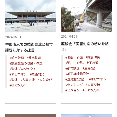
2024.04.01
2024.05.01
座談会「災害対応の想いを紡
中国南京での技術交流と都市
ぐ」
課題に対する提言
#地盤・斜面
#総合防災
#都市計画
#都市鉄道
#河川、砂防、上下水道
#鉄道施設の改良・改造
#都市鉄道
#道路設計
#海外プロジェクト
#地下構造物設計
#オピニオン
#技術開発
#港湾施設設計
#オピニオン
#海外
#人事交流
#人財育成
#センシング
#人事交流
#CFKの人々
#ビジョン
#CFKの人々