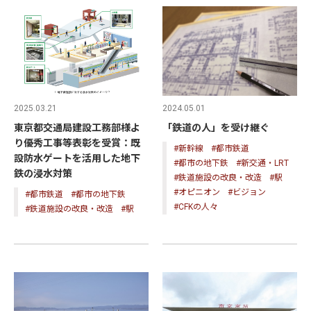
2025.03.21
2024.05.01
東京都交通局建設工務部様よ
「鉄道の人」を受け継ぐ
り優秀工事等表彰を受賞：既
#新幹線
#都市鉄道
設防水ゲートを活用した地下
#都市の地下鉄
#新交通・LRT
鉄の浸水対策
#鉄道施設の改良・改造
#駅
#オピニオン
#ビジョン
#都市鉄道
#都市の地下鉄
#CFKの人々
#鉄道施設の改良・改造
#駅