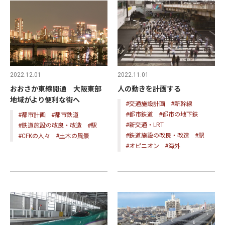
2022.12.01
2022.11.01
おおさか東線開通 大阪東部
人の動きを計画する
地域がより便利な街へ
#交通施設計画
#新幹線
#都市鉄道
#都市の地下鉄
#都市計画
#都市鉄道
#新交通・LRT
#鉄道施設の改良・改造
#駅
#鉄道施設の改良・改造
#駅
#CFKの人々
#土木の風景
#オピニオン
#海外