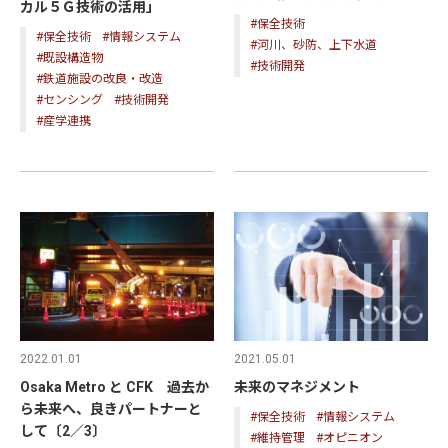
カル５Ｇ技術の活用」
#保全技術
#保全技術
#情報システム
#河川、砂防、上下水道
#既設構造物
#技術開発
#鉄道施設の改良・改造
#センシング
#技術開発
#産学連携
2021.05.01
2022.01.01
未来のマネジメント
Osaka Metro と CFK 過去か
ら未来へ、良きパートナーと
#保全技術
#情報システム
して〔2／3〕
#維持管理
#オピニオン