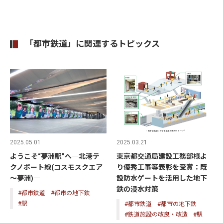
「都市鉄道」に関連するトピックス
2025.05.01
2025.03.21
ようこそ“夢洲駅”へ―北港テ
東京都交通局建設工務部様よ
クノポート線(コスモスクエア
り優秀工事等表彰を受賞：既
～夢洲)―
設防水ゲートを活用した地下
鉄の浸水対策
#都市鉄道
#都市の地下鉄
#駅
#都市鉄道
#都市の地下鉄
#鉄道施設の改良・改造
#駅