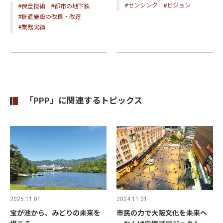
#センシング
#ビジョン
#保全技術
#都市の地下鉄
#鉄道施設の改良・改造
#業務実績
「PPP」に関連するトピックス
2024.11.01
2025.11.01
市民の力で大阪文化を未来へ
宝が池から、みどりの未来を