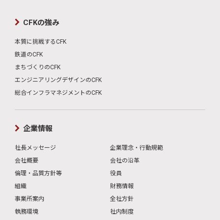
CFKの強み
本質に挑戦するCFK
鉄道のCFK
まちづくりのCFK
エンジニアリングデザインのCFK
総合インフラマネジメントのCFK
企業情報
社長メッセージ
企業理念・行動規範
会社概要
会社の沿革
倫理・品質方針等
役員
組織
財務情報
事業所案内
全社方針
執務環境
社内制度