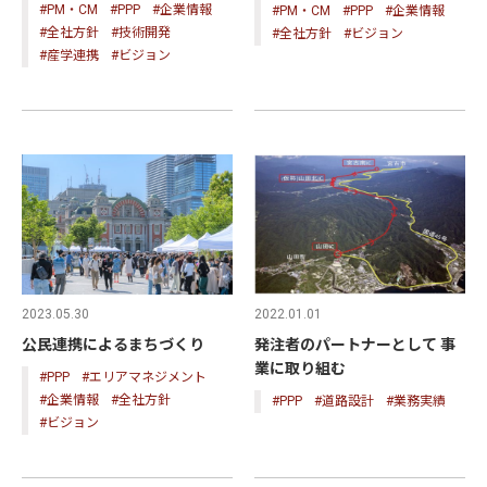
#PM・CM
#PPP
#企業情報
#PM・CM
#PPP
#企業情報
#全社方針
#技術開発
#全社方針
#ビジョン
#産学連携
#ビジョン
2023.05.30
2022.01.01
公民連携によるまちづくり
発注者のパートナーとして 事
業に取り組む
#PPP
#エリアマネジメント
#企業情報
#全社方針
#PPP
#道路設計
#業務実績
#ビジョン