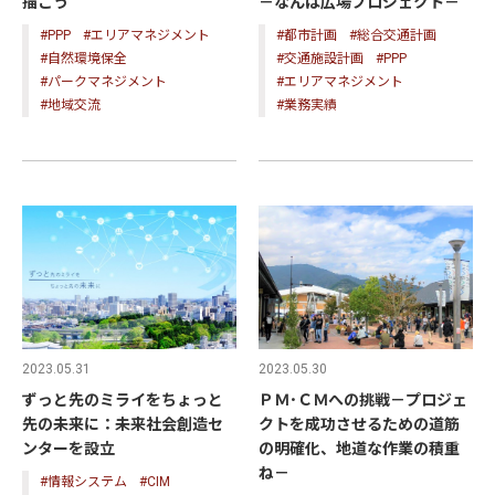
－なんば広場プロジェクト－
描こう
#都市計画
#総合交通計画
#PPP
#エリアマネジメント
#交通施設計画
#PPP
#自然環境保全
#エリアマネジメント
#パークマネジメント
#業務実績
#地域交流
2023.05.30
2023.05.31
ＰＭ･ＣＭへの挑戦－プロジェ
ずっと先のミライをちょっと
クトを成功させるための道筋
先の未来に：未来社会創造セ
の明確化、地道な作業の積重
ンターを設立
ね－
#情報システム
#CIM