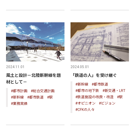
2024.05.01
2024.11.01
「鉄道の人」を受け継ぐ
風土と設計－北陸新幹線を題
材として－
#新幹線
#都市鉄道
#都市の地下鉄
#新交通・LRT
#都市計画
#総合交通計画
#鉄道施設の改良・改造
#駅
#新幹線
#都市鉄道
#駅
#オピニオン
#ビジョン
#業務実績
#CFKの人々