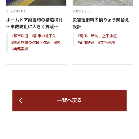
2022.02.01
2022.02.01
ホームドア設置時の構造検討
災害復旧時の橋りょう架替え
～事故防止に大きく貢献～
設計
#都市鉄道
#都市の地下鉄
#河川、砂防、上下水道
#鉄道施設の改良・改造
#駅
#都市鉄道
#業務実績
#業務実績
一覧へ戻る