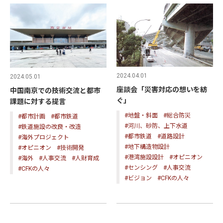
2024.04.01
2024.05.01
座談会「災害対応の想いを紡
中国南京での技術交流と都市
ぐ」
課題に対する提言
#地盤・斜面
#総合防災
#都市計画
#都市鉄道
#河川、砂防、上下水道
#鉄道施設の改良・改造
#都市鉄道
#道路設計
#海外プロジェクト
#地下構造物設計
#オピニオン
#技術開発
#港湾施設設計
#オピニオン
#海外
#人事交流
#人財育成
#センシング
#人事交流
#CFKの人々
#ビジョン
#CFKの人々