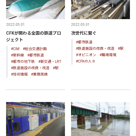
2022.05.01
2022.05.01
CFKが関わる全国の鉄道プロ
次世代に繋ぐ
ジェクト
#都市鉄道
#鉄道施設の改良・改造
#駅
#CIM
#総合交通計画
#オピニオン
#職場環境
#新幹線
#都市鉄道
#CFKの人々
#都市の地下鉄
#新交通・LRT
#鉄道施設の改良・改造
#駅
#技術情報
#業務実績