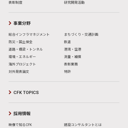
表彰制度
研究開発活動
事業分野
総合インフラマネジメント
まちづくり・交通計画
防災・国土保全
鉄道
道路・橋梁・トンネル
港湾・空港
環境・エネルギー
測量・補償
海外プロジェクト
表彰業務
対外発表論文
特許
CFK TOPICS
採用情報
映像で知るCFK
建設コンサルタントとは