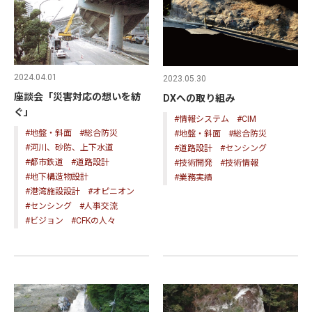
2024.04.01
2023.05.30
座談会「災害対応の想いを紡
DXへの取り組み
ぐ」
#情報システム
#CIM
#地盤・斜面
#総合防災
#地盤・斜面
#総合防災
#河川、砂防、上下水道
#道路設計
#センシング
#都市鉄道
#道路設計
#技術開発
#技術情報
#地下構造物設計
#業務実績
#港湾施設設計
#オピニオン
#センシング
#人事交流
#ビジョン
#CFKの人々