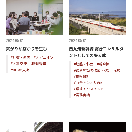
2024.05.01
2024.05.01
繋がりが繋がりを生む
西九州新幹線 総合コンサルタ
ントとしての集大成
#地盤・斜面
#オピニオン
#人事交流
#職場環境
#地盤・斜面
#新幹線
#CFKの人々
#鉄道施設の改良・改造
#駅
#橋梁設計
#山岳トンネル設計
#環境アセスメント
#業務実績