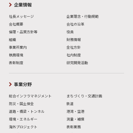
企業情報
社長メッセージ
企業理念・行動規範
会社概要
会社の沿革
倫理・品質方針等
役員
組織
財務情報
事業所案内
全社方針
執務環境
社内制度
表彰制度
研究開発活動
事業分野
総合インフラマネジメント
まちづくり・交通計画
防災・国土保全
鉄道
道路・橋梁・トンネル
港湾・空港
環境・エネルギー
測量・補償
海外プロジェクト
表彰業務