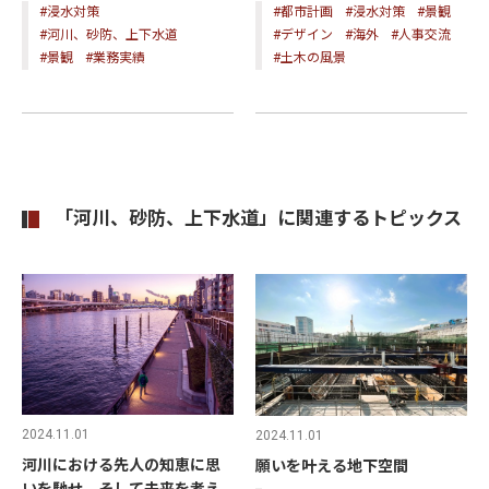
#浸水対策
#都市計画
#浸水対策
#景観
#河川、砂防、上下水道
#デザイン
#海外
#人事交流
#景観
#業務実績
#土木の風景
「河川、砂防、上下水道」に関連するトピックス
2024.11.01
2024.11.01
河川における先人の知恵に思
願いを叶える地下空間