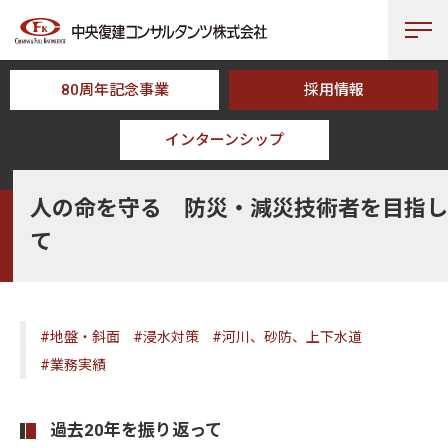
80周年記念事業
採用情報
インターンシップ
HOME
CFK TOPICS
人の命を守る 防災・減災技術者を目指して
人の命を守る 防災・減災技術者を目指し
て
#地盤・斜面
#浸水対策
#河川、砂防、上下水道
#業務実績
過去20年を振り返って