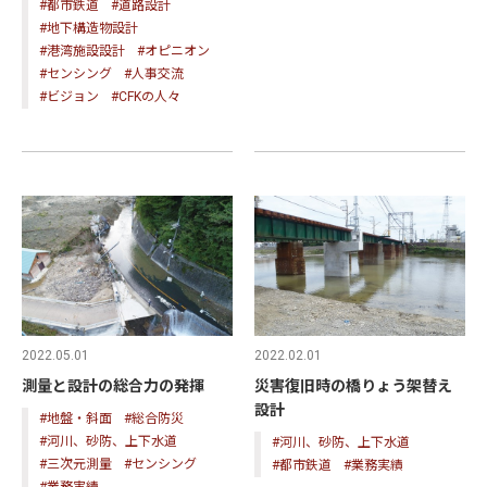
#都市鉄道
#道路設計
#地下構造物設計
#港湾施設設計
#オピニオン
#センシング
#人事交流
#ビジョン
#CFKの人々
2022.05.01
2022.02.01
測量と設計の総合力の発揮
災害復旧時の橋りょう架替え
設計
#地盤・斜面
#総合防災
#河川、砂防、上下水道
#河川、砂防、上下水道
#三次元測量
#センシング
#都市鉄道
#業務実績