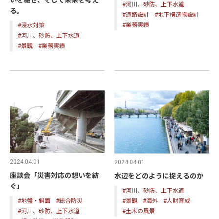
いを馳せ、そして未来を考え
#河川、砂防、上下水道
る。
#道路設計
#地下構造物設計
#業務実績
#浸水対策
#河川、砂防、上下水道
#景観
#業務実績
2024.04.01
2024.04.01
座談会「災害対応の想いを紡
水辺をどのように捉えるのか
ぐ」
#河川、砂防、上下水道
#地盤・斜面
#総合防災
#景観
#海外
#人財育成
#河川、砂防、上下水道
#土木の風景