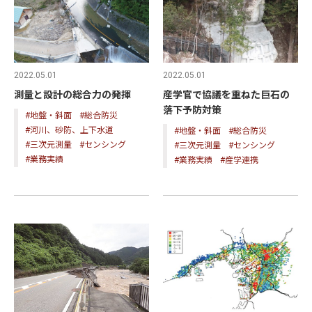
2022.05.01
2022.05.01
測量と設計の総合力の発揮
産学官で協議を重ねた巨石の
落下予防対策
#地盤・斜面
#総合防災
#河川、砂防、上下水道
#地盤・斜面
#総合防災
#三次元測量
#センシング
#三次元測量
#センシング
#業務実績
#業務実績
#産学連携