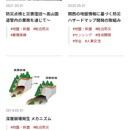
2021.05.01
2020.05.01
防災点検と災害復旧～高山国
関西の地盤情報に基づく防災
道管内の業務を通じて～
ハザードマップ開発の取組み
#地盤・斜面
#総合防災
#地盤・斜面
#総合防災
#業務実績
#センシング
#技術開発
#学会
#人事交流
2014.05.01
深層崩壊発生 メカニズム
#地盤・斜面
#総合防災