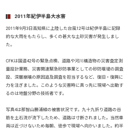
2011年紀伊半島大水害
2011年9月3日高知県に上陸した台風12号は紀伊半島に記録
的な大雨をもたらし、多くの甚大な土砂災害が発生しまし
た。
CFKは国道42号の緊急点検、道路や河川構造物の災害査定測
量設計業務、災害関連緊急砂防事業としての砂防堰堤の調査
設、深層崩壊の原因追及調査を担当するなど、復旧・復興に
力を注ぎました。このような災害時に真っ先に現場へ出動す
るのは地盤分野の技術者です。
写真4は那智山勝浦線の被害状況です。九十九折り道路の谷
筋を土石流が流下したため、道路は寸断されました。当然車
両は近づけないため毎朝、徒歩で現場へ向かいました。約半