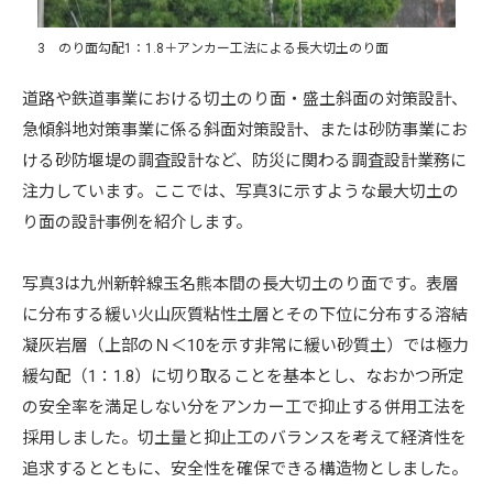
3 のり面勾配1：1.8＋アンカー工法による長大切土のり面
道路や鉄道事業における切土のり面・盛土斜面の対策設計、
急傾斜地対策事業に係る斜面対策設計、または砂防事業にお
ける砂防堰堤の調査設計など、防災に関わる調査設計業務に
注力しています。ここでは、写真3に示すような最大切土の
り面の設計事例を紹介します。
写真3は九州新幹線玉名熊本間の長大切土のり面です。表層
に分布する緩い火山灰質粘性土層とその下位に分布する溶結
凝灰岩層（上部のＮ＜10を示す非常に緩い砂質土）では極力
緩勾配（1：1.8）に切り取ることを基本とし、なおかつ所定
の安全率を満足しない分をアンカー工で抑止する併用工法を
採用しました。切土量と抑止工のバランスを考えて経済性を
追求するとともに、安全性を確保できる構造物としました。