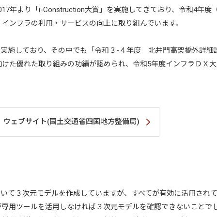
7年より「i-Construction大賞」を実施してきており、令和4年度
、インフラの利用・サービスの向上に取り組んでいます。
を実施しており、その中でも「令和３-４年度 北井門高架橋外詳細
向けた優れた取り組みの功績が認められ、令和5年度インフラＤＸ
 ウェブサイト(国土交通省四国地方整備局)
おいて３次元モデルを作成していますが、すべてが有効に活用され
が専用ツールを活用しなければ３次元モデルを確認できないことで