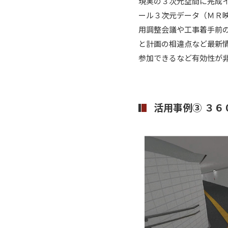
現実の３次元空間に完成
ール３次元データ（ＭＲ
用調整会議や工事着手前
と計画の相違点など最新
参加できるなど有効性が
活用事例③ ３