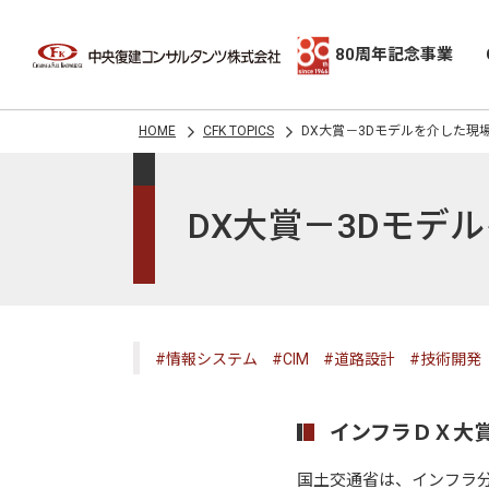
80周年記念事業
HOME
CFK TOPICS
DX大賞－3Dモデルを介した現
DX大賞－3Dモデ
#情報システム
#CIM
#道路設計
#技術開発
インフラＤＸ大
国土交通省は、インフラ